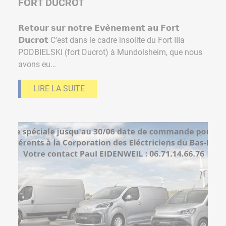
FORT DUCROT
𝗥𝗲𝘁𝗼𝘂𝗿 𝘀𝘂𝗿 𝗻𝗼𝘁𝗿𝗲 𝗘𝘃𝗲̀𝗻𝗲𝗺𝗲𝗻𝘁 𝗮𝘂 𝗙𝗼𝗿𝘁
𝗗𝘂𝗰𝗿𝗼𝘁 C’est dans le cadre insolite du Fort IIIa
PODBIELSKI (fort Ducrot) à Mundolsheim, que nous
avons eu…
LIRE LA SUITE