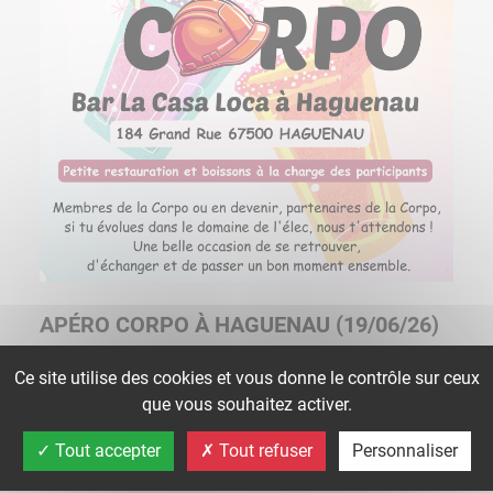
APÉRO CORPO À HAGUENAU (19/06/26)
Ce site utilise des cookies et vous donne le contrôle sur ceux
𝗔𝗣𝗘́𝗥𝗢 𝗖𝗢𝗥𝗣𝗢 : 𝗟’𝗲́𝘃𝗲̀𝗻𝗲𝗺𝗲𝗻𝘁 𝗮̀ 𝗻𝗲 𝗽𝗮𝘀
que vous souhaitez activer.
𝗺𝗮𝗻𝗾𝘂𝗲𝗿 ! Pas besoin de traverser l’Atlantique pour
vibrer au rythme de la Coupe du Monde…Le rendez-
Tout accepter
Tout refuser
Personnaliser
vous…