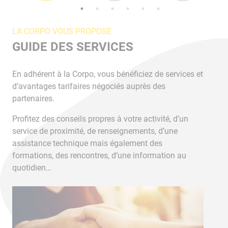
LA CORPO VOUS PROPOSE
LA
GUIDE DES SERVICES
E
En adhérent à la Corpo, vous bénéficiez de services et
La 
d’avantages tarifaires négociés auprès des
ent
partenaires.
l’él
Profitez des conseils propres à votre activité, d’un
Ten
service de proximité, de renseignements, d’une
sur
assistance technique mais également des
formations, des rencontres, d’une information au
quotidien…