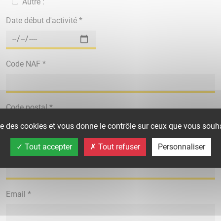
Autre :
Date début d'activité *
Code NAF *
Code postal *
ise des cookies et vous donne le contrôle sur ceux que vous souha
Tout accepter
Tout refuser
Personnaliser
Téléphone *
Email *