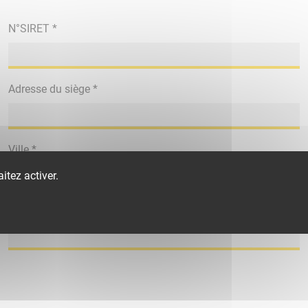
N°SIRET *
Adresse du siège *
Ville *
itez activer.
Mobile