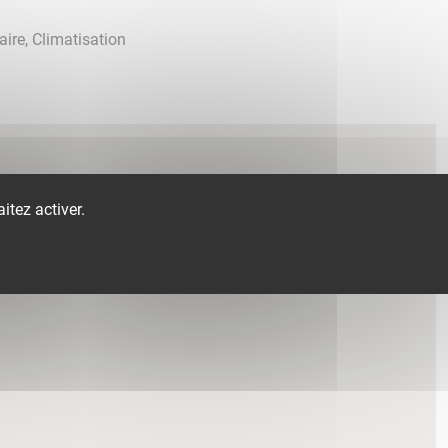
aire, Climatisation
itez activer.