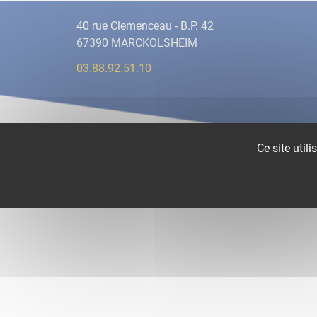
40 rue Clemenceau - B.P. 42
67390 MARCKOLSHEIM
03.88.92.51.10
Ce site util