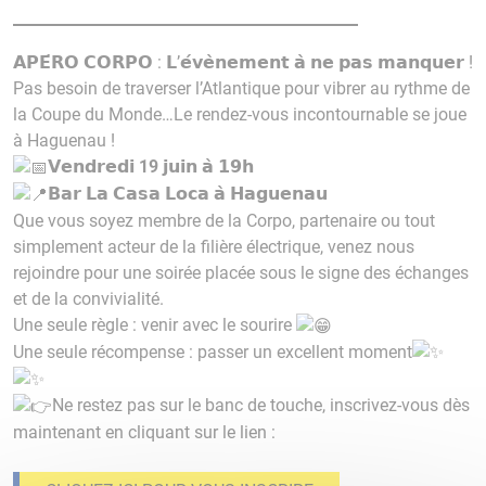
𝗔𝗣𝗘́𝗥𝗢 𝗖𝗢𝗥𝗣𝗢 : 𝗟’𝗲́𝘃𝗲̀𝗻𝗲𝗺𝗲𝗻𝘁 𝗮̀ 𝗻𝗲 𝗽𝗮𝘀 𝗺𝗮𝗻𝗾𝘂𝗲𝗿 !
Pas besoin de traverser l’Atlantique pour vibrer au rythme de
la Coupe du Monde…Le rendez-vous incontournable se joue
à Haguenau !
𝗩𝗲𝗻𝗱𝗿
𝗲𝗱𝗶 19
𝗷𝘂𝗶𝗻 𝗮̀ 𝟭𝟵𝗵
𝗕𝗮𝗿 𝗟𝗮 𝗖𝗮𝘀𝗮 𝗟𝗼𝗰𝗮 𝗮̀ 𝗛𝗮𝗴𝘂𝗲𝗻𝗮𝘂
Que vous soyez membre de la Corpo, partenaire ou tout
simplement acteur de la filière électrique, venez nous
rejoindre pour une soirée placée sous le signe des échanges
et de la convivialité.
Une seule règle : venir avec le sourire
Une seule récompense : passer un excellent moment
Ne restez pas sur le banc de touche, inscrivez-vous dès
maintenant en cliquant sur le lien :